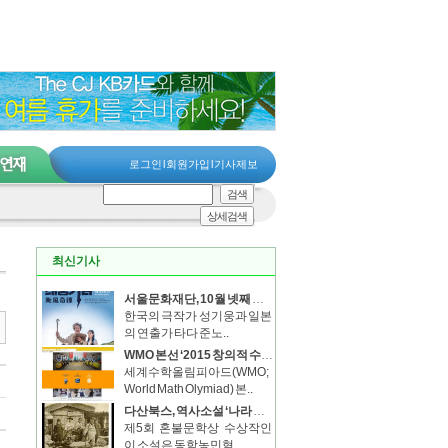
로그인
l
회원가입
l
기사제보
검색
상세검색
최신기사
서울문화재단, 10월 넷째 주 주간행사 소식
한국의 극작가 성기웅과 일본
의 연출가 타다 준노..
WMO 본선 ‘2015 창의적 수학토론대회(CMDF)’ 서울대에서 개최
세계수학올림피아드(WMO;
World Math Olymiad) 본..
다산북스, 역사소설 ‘나라 없는 나라’ 출간
제5회 혼불문학상 수상작인
이 소설은 동학농민혁..