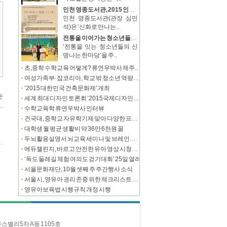
인천 영종도서관, 2015 인문학 강연 ‘신화로 만나는 인문학’ 운영
인천 영종도서관(관장 심민
석)은 ‘신화로 만나는 ..
전통을 이어가는 청소년들의 한마당 ‘전국 청소년 전통문화 경연대회’ 성료
‘전통을 잇는 청소년들의 신
명나는 한마당’을 주..
초,중학 수학교육 어떻게? 류연우박사 제주초청 강연회
여성가족부·잡코리아, 학교 밖 청소년 역량강화 위한 온라인캠페인 전개
‘2015 대한민국 건축문화제’ 개최
세계 최대 디자인 토론회 ‘2015국제디자인총회’ 개막
수학교육학 류연우박사 인터뷰
건국대, 중학교 자유학기제 맞아 다양한 프로그램 제공
대학생 월 평균 생활비 약 36만 6천원 꼴
두뇌활용설명서 뇌교육 세미나 및 브레인콘서트 개최
에듀챌린지, 바르고 안전한 유아 영상 시청을 위한 ‘에듀캠페인’ 실시
‘독도 둘레길 체험 여의도 걷기대회’ 25일 열려
서울문화재단, 10월 셋째 주 주간행사 소식
서울시, 영유아 권리 존중 위한 체크리스트 발간
영유아보육법 시행규칙 개정 시행
온스밸리5차 A동 1105호