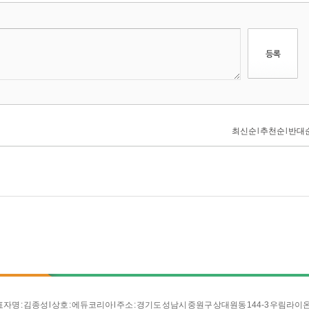
자명 : 김종성 l 상호 : 에듀코리아 l 주소 : 경기도 성남시 중원구 상대원동 144-3 우림라이