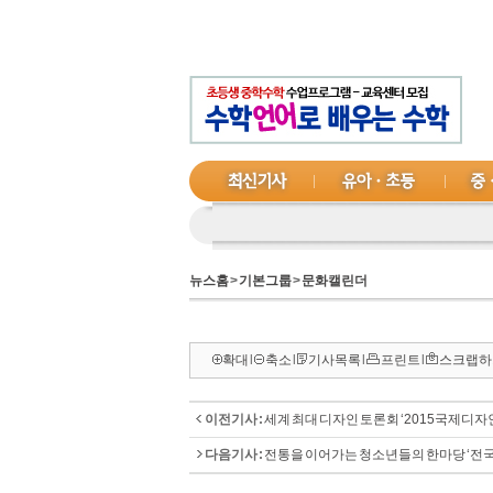
뉴스홈
>
기본그룹
>
문화캘린더
확대
l
축소
l
기사목록
l
프린트
l
스크랩하
이전기사 :
세계 최대 디자인 토론회 ‘2015국제디자
다음기사 :
전통을 이어가는 청소년들의 한마당 ‘전국